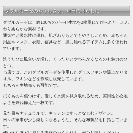
ダブルガーゼのやさしさを、毎日の暮らしに。
ダブルガーゼは、綿100％のガーゼ生地を2枚重ねて作られた、ふん
わり柔らかな素材です。
通気性と吸水性に優れ、肌ざわりもとてもやさしいため、赤ちゃん
用品やマスク、衣類、寝具など、肌に触れるアイテムに多く使われ
ています。
洗うたびに風合いが増し、くったりとやわらかくなるのも魅力のひ
とつ。
当店では、このダブルガーゼを使用したグラスフキンや湯上がりタ
オル、フキンなどを作成し販売しています。
もちろん生地売りも可能です。
拭くものを傷つけず、優しく水滴を拭き取れるため、実用性と心地
よさを兼ね備えた一枚です。
見た目もナチュラルで、キッチンにすっとなじむデザイン。
日々の家事が少し楽しくなるような、そんな布製品を目指していま
す。
使い込むほどに感じる素材のぬくもりを、ぜひお試しください。