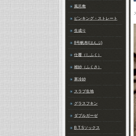
風呂敷
ピンキング・ストレート
生成り
8号帆布(はんぷ)
仕覆（しふく）
袱紗（ふくさ）
寒冷紗
スラブ生地
グラスフキン
ダブルガーゼ
B.T.Sソックス