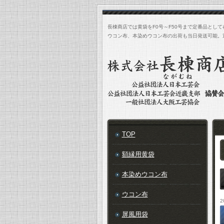
長棟商店では黄袋をF0号～F50号まで定番品とし
ウコン布、本染めウコン布の出荷も当日発送可能。
TOP
額縁用黄袋
本染めウコン布
ウコン布
2
屏風用袋