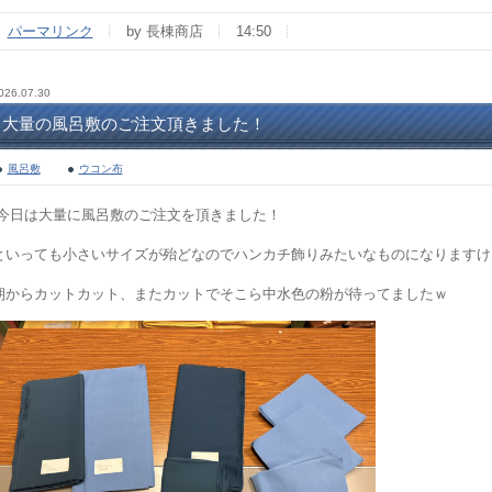
パーマリンク
by 長棟商店
14:50
026.07.30
大量の風呂敷のご注文頂きました！
風呂敷
ウコン布
今日は大量に風呂敷のご注文を頂きました！
といっても小さいサイズが殆どなのでハンカチ飾りみたいなものになりますけ
朝からカットカット、またカットでそこら中水色の粉が待ってましたｗ