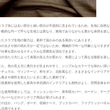
スラブ糸には太い部分と細い部分が不規則に含まれているため、生地に自然な
一般的な均一で平らな生地とは異なり、無地でありながらも豊かな表情を楽し
またスラブ生地の魅力は、素朴で温かみのある風合いにあります。
糸の太さや節の現れ方が一定ではないため、機械的で均一な印象になりすぎず
手仕事を思わせるナチュラルな雰囲気を演出できます。
光の当たり方によって表面の見え方が変わり、角度によって異なる陰影を楽し
また、色の見え方に奥行きが生まれやすく、シンプルなカラーでも味わい深い
ナチュラル、ヴィンテージ、和モダン、北欧風など、さまざまなインテリアテ
ち着きや個性を加えたいときに適した素材です。
天然素材を使用した家具や木目調のインテリアとも相性がよく、空間全体をや
主な使用用途としては、クッションカバー、座布団カバー、カーテン、テーブ
ドカバーなどのインテリア用品が挙げられます。
そのほか、バッグ、ポーチ、収納ケース、ブックカバー、ファブリックパネル
も活用できます。