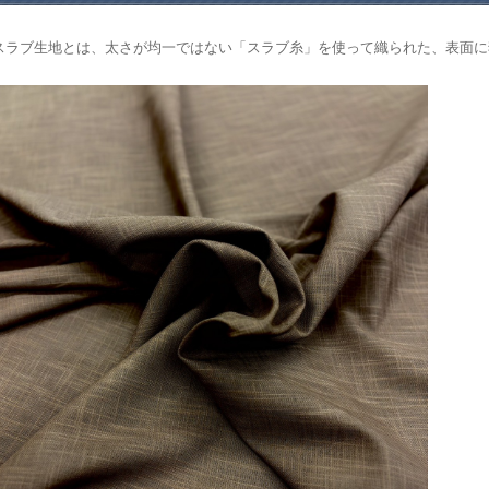
スラブ生地とは、太さが均一ではない「スラブ糸」を使って織られた、表面に