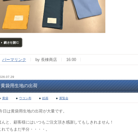
続きを読む
パーマリンク
by 長棟商店
16:00
026.07.29
黄袋用生地の出荷
黄袋
ウコン布
絵画
展覧会
今日は黄袋用生地の出荷が大量です。
ほんと、顧客様にはいつもご注文頂き感謝してもしきれません！
これでもまだ半分・・・・。