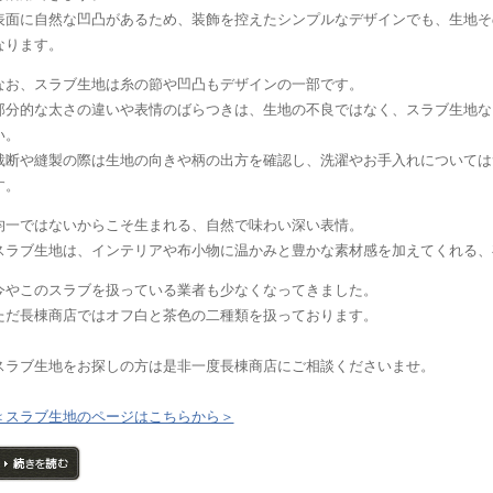
表面に自然な凹凸があるため、装飾を控えたシンプルなデザインでも、生地そ
なります。
なお、スラブ生地は糸の節や凹凸もデザインの一部です。
部分的な太さの違いや表情のばらつきは、生地の不良ではなく、スラブ生地な
い。
裁断や縫製の際は生地の向きや柄の出方を確認し、洗濯やお手入れについては
す。
均一ではないからこそ生まれる、自然で味わい深い表情。
スラブ生地は、インテリアや布小物に温かみと豊かな素材感を加えてくれる、
今やこのスラブを扱っている業者も少なくなってきました。
ただ長棟商店ではオフ白と茶色の二種類を扱っております。
スラブ生地をお探しの方は是非一度長棟商店にご相談くださいませ。
＜スラブ生地のページはこちらから＞
続きを読む