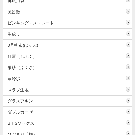
屏風用袋
風呂敷
ピンキング・ストレート
生成り
8号帆布(はんぷ)
仕覆（しふく）
袱紗（ふくさ）
寒冷紗
スラブ生地
グラスフキン
ダブルガーゼ
B.T.Sソックス
ひだまり「極」