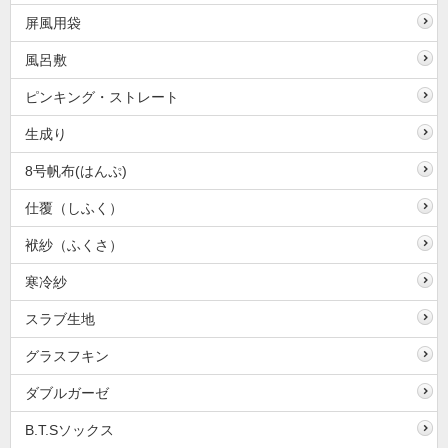
屏風用袋
風呂敷
ピンキング・ストレート
生成り
8号帆布(はんぷ)
仕覆（しふく）
袱紗（ふくさ）
寒冷紗
スラブ生地
グラスフキン
ダブルガーゼ
B.T.Sソックス